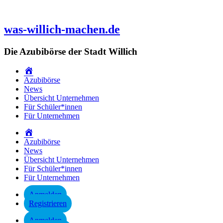
Zum
Inhalt
springen
was-willich-machen.de
Die Azubibörse der Stadt Willich
Startseite
Azubibörse
News
Übersicht Unternehmen
Für Schüler*innen
Für Unternehmen
Startseite
Azubibörse
News
Übersicht Unternehmen
Für Schüler*innen
Für Unternehmen
Anmelden
Registrieren
Anmelden