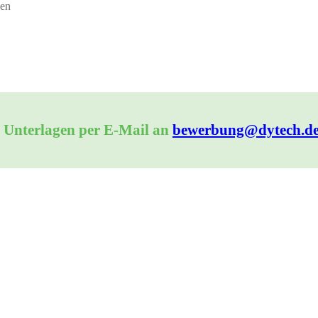
zen
e Unterlagen per E-Mail an
bewerbung@dytech.d