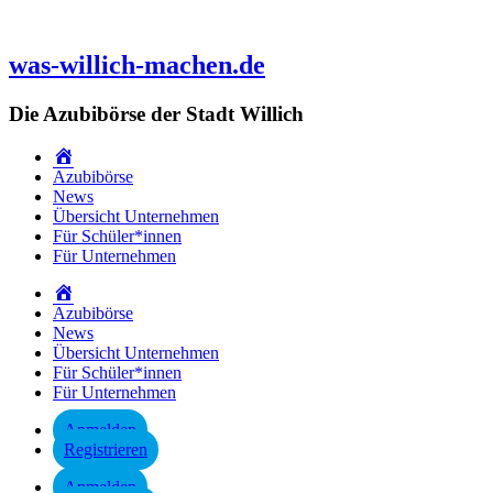
Zum
Inhalt
springen
was-willich-machen.de
Die Azubibörse der Stadt Willich
Startseite
Azubibörse
News
Übersicht Unternehmen
Für Schüler*innen
Für Unternehmen
Startseite
Azubibörse
News
Übersicht Unternehmen
Für Schüler*innen
Für Unternehmen
Anmelden
Registrieren
Anmelden