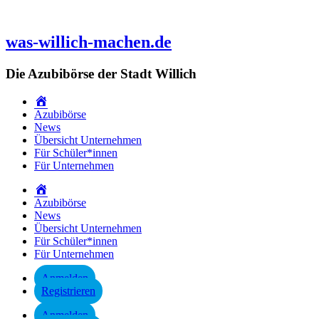
Zum
Inhalt
springen
was-willich-machen.de
Die Azubibörse der Stadt Willich
Startseite
Azubibörse
News
Übersicht Unternehmen
Für Schüler*innen
Für Unternehmen
Startseite
Azubibörse
News
Übersicht Unternehmen
Für Schüler*innen
Für Unternehmen
Anmelden
Registrieren
Anmelden